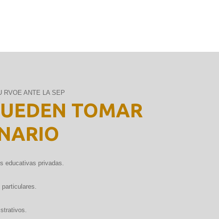
U RVOE ANTE LA SEP
PUEDEN TOMAR
INARIO
es educativas privadas.
particulares.
trativos.