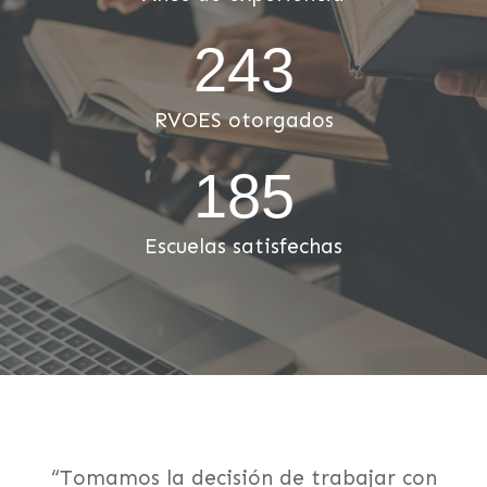
243
RVOES otorgados
185
Escuelas satisfechas
“Perdimos matrícula escolar por no contar