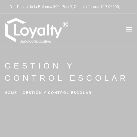
Paseo de la Reforma 300, Piso 9, Colonia Juárez. C.P. 06600,
Ciudad de México
contacto@loyalty.mx
QUIENES SOMOS
GESTIÓN Y
TRÁMITE RVOE
CONTROL ESCOLAR
PORTAFOLIO DE SERVICIOS
CONTACTO
HOME
GESTIÓN Y CONTROL ESCOLAR
BLOG