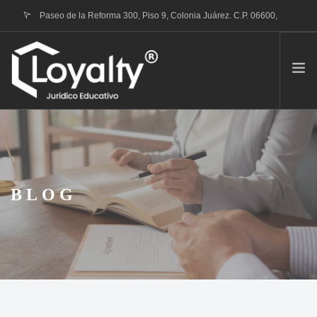
Paseo de la Reforma 300, Piso 9, Colonia Juárez. C.P. 06600,
Ciudad de México
contacto@loyalty.mx
QUIENES SOMOS
TRÁMITE RVOE
PORTAFOLIO DE SERVICIOS
BLOG
CONTACTO
BLOG