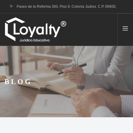
Paseo de la Reforma 300, Piso 9, Colonia Juárez. C.P. 06600,
Ciudad de México
contacto@loyalty.mx
QUIENES SOMOS
TRÁMITE RVOE
PORTAFOLIO DE SERVICIOS
BLOG
CONTACTO
BLOG