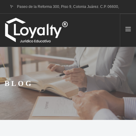
Paseo de la Reforma 300, Piso 9, Colonia Juárez. C.P. 06600,
Ciudad de México
contacto@loyalty.mx
QUIENES SOMOS
TRÁMITE RVOE
PORTAFOLIO DE SERVICIOS
BLOG
CONTACTO
BLOG