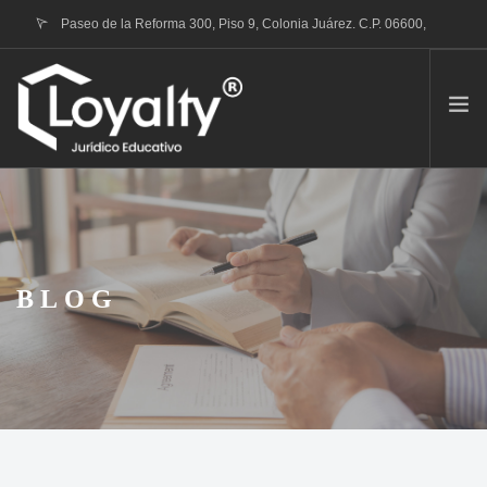
Paseo de la Reforma 300, Piso 9, Colonia Juárez. C.P. 06600,
Ciudad de México
contacto@loyalty.mx
QUIENES SOMOS
TRÁMITE RVOE
PORTAFOLIO DE SERVICIOS
BLOG
CONTACTO
BLOG