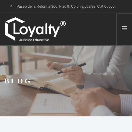
Paseo de la Reforma 300, Piso 9, Colonia Juárez. C.P. 06600,
Ciudad de México
contacto@loyalty.mx
QUIENES SOMOS
TRÁMITE RVOE
PORTAFOLIO DE SERVICIOS
BLOG
CONTACTO
BLOG